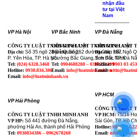
nhận đầu
tư tại Việt
Nam
VP Hà Nội
VP Bắc Ninh
VP Đà Nẵng
CÔNG TY LUẬT TNHH MINH ANH
CÔNG TY LUẬT TNHH MINH ANH
CÔNG TY LUẬT 
Địa chỉ:
Số 35 ngõ 23 Đỗ Quang,
Địa chỉ
: Số 262 đường Giáp Hải,
Địa chỉ
: 187 Ngô 
P. Yên Hòa, TP. Hà Nội
phường Bắc Giang, tỉnh Bắc Ninh
Sơn Trà, TP. Đà N
Tel:
(024) 6328.3468
Tel:
0904688288 – 0393251399
Hotline:
0903 03 45
Hotline:
0938.834.386
Email:
info@luatminhanh.vn
Email:
nttin@luatm
Email:
info@luatminhanh.vn
VP HCM
VP Hải Phòng
CÔNG TY LUẬT 
CÔNG TY LUẬT TNHH MINH ANH
VP HCM:
75/16 Ho
VP HP:
Số 441 đường Đà Nẵng,
Sài Gòn, TP. Hồ Ch
phường Hải An, thành phố Hải Phòng
Hotline:
0888.324.2
Tel:
0938834386 – 0962678268
Email:
nttin@luatm