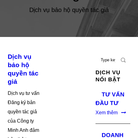
Dịch vụ bảo hộ quyền tác giả
Dịch vụ
bảo hộ
DỊCH VỤ
quyền tác
NỔI BẬT
giả
Dịch vụ tư vấn
TƯ VẤN
Đăng ký bản
ĐẦU TƯ
quyền tác giả
Xem thêm
của Công ty
Minh Anh đảm
DOANH