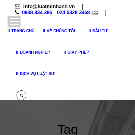
info@luatminhanh.vn
0938.834.386
-
024 6328 3468
|
TRANG CHỦ
VỀ CHÚNG TÔI
ĐẦU TƯ
DOANH NGHIỆP
GIẤY PHÉP
DỊCH VỤ LUẬT SƯ
Tag