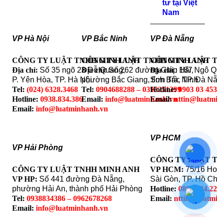
tư tại Việt
Nam
VP Hà Nội
VP Bắc Ninh
VP Đà Nẵng
CÔNG TY LUẬT TNHH MINH ANH
CÔNG TY LUẬT TNHH MINH ANH
CÔNG TY LUẬT 
Địa chỉ:
Số 35 ngõ 23 Đỗ Quang,
Địa chỉ
: Số 262 đường Giáp Hải,
Địa chỉ
: 187 Ngô 
P. Yên Hòa, TP. Hà Nội
phường Bắc Giang, tỉnh Bắc Ninh
Sơn Trà, TP. Đà N
Tel:
(024) 6328.3468
Tel:
0904688288 – 0393251399
Hotline:
0903 03 45
Hotline:
0938.834.386
Email:
info@luatminhanh.vn
Email:
nttin@luatm
Email:
info@luatminhanh.vn
VP HCM
VP Hải Phòng
CÔNG TY LUẬT 
CÔNG TY LUẬT TNHH MINH ANH
VP HCM:
75/16 Ho
VP HP:
Số 441 đường Đà Nẵng,
Sài Gòn, TP. Hồ Ch
phường Hải An, thành phố Hải Phòng
Hotline:
0888.324.2
Tel:
0938834386 – 0962678268
Email:
nttin@luatm
Email:
info@luatminhanh.vn