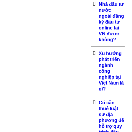
Nhà đầu tư
nước
ngoài đăng
ký đầu tư
online tại
VN được
không?
Xu hướng
phát triển
ngành
công
nghiệp tại
Việt Nam là
gì?
Có cần
thuê luật
sư địa
phương để
hỗ trợ quy