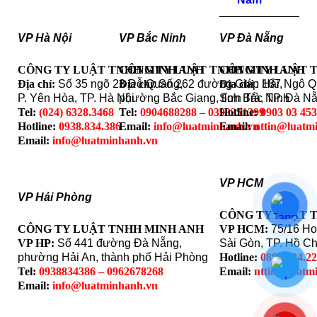
VP Hà Nội
VP Bắc Ninh
VP Đà Nẵng
CÔNG TY LUẬT TNHH MINH ANH
CÔNG TY LUẬT TNHH MINH ANH
CÔNG TY LUẬT 
Địa chỉ:
Số 35 ngõ 23 Đỗ Quang,
Địa chỉ
: Số 262 đường Giáp Hải,
Địa chỉ
: 187 Ngô 
P. Yên Hòa, TP. Hà Nội
phường Bắc Giang, tỉnh Bắc Ninh
Sơn Trà, TP. Đà N
Tel:
(024) 6328.3468
Tel:
0904688288 – 0393251399
Hotline:
0903 03 45
Hotline:
0938.834.386
Email:
info@luatminhanh.vn
Email:
nttin@luatm
Email:
info@luatminhanh.vn
VP HCM
VP Hải Phòng
CÔNG TY LUẬT 
CÔNG TY LUẬT TNHH MINH ANH
VP HCM:
75/16 Ho
VP HP:
Số 441 đường Đà Nẵng,
Sài Gòn, TP. Hồ Ch
phường Hải An, thành phố Hải Phòng
Hotline:
0888.324.2
Tel:
0938834386 – 0962678268
Email:
nttin@luatm
Email:
info@luatminhanh.vn