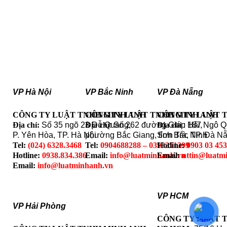
VP Hà Nội
VP Bắc Ninh
VP Đà Nẵng
CÔNG TY LUẬT TNHH MINH ANH
CÔNG TY LUẬT TNHH MINH ANH
CÔNG TY LUẬT 
Địa chỉ:
Số 35 ngõ 23 Đỗ Quang,
Địa chỉ
: Số 262 đường Giáp Hải,
Địa chỉ
: 187 Ngô 
P. Yên Hòa, TP. Hà Nội
phường Bắc Giang, tỉnh Bắc Ninh
Sơn Trà, TP. Đà N
Tel:
(024) 6328.3468
Tel:
0904688288 – 0393251399
Hotline:
0903 03 45
Hotline:
0938.834.386
Email:
info@luatminhanh.vn
Email:
nttin@luatm
Email:
info@luatminhanh.vn
VP HCM
VP Hải Phòng
CÔNG TY LUẬT 