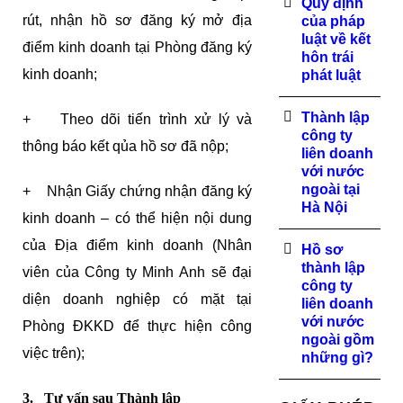
Quy định
rút, nhận hồ sơ đăng ký mở địa
của pháp
luật về kết
điểm kinh doanh tại Phòng đăng ký
hôn trái
kinh doanh;
phát luật
Thành lập
+ Theo dõi tiến trình xử lý và
công ty
thông báo kết qủa hồ sơ đã nộp;
liên doanh
với nước
ngoài tại
+ Nhận Giấy chứng nhận đăng ký
Hà Nội
kinh doanh – có thể hiện nội dung
của Địa điểm kinh doanh (Nhân
Hồ sơ
thành lập
viên của Công ty Minh Anh sẽ đại
công ty
diện doanh nghiệp có mặt tại
liên doanh
với nước
Phòng ĐKKD để thực hiện công
ngoài gồm
việc trên);
những gì?
3. Tư vấn sau Thành lập