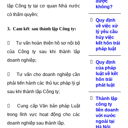
được
lập Công ty tại cơ quan Nhà nước
không?
có thẩm quyền;
Quy định
về việc xử
3. Cam kết sau thành lập Công ty:
lý yêu cầu
hủy việc
 Tư vấn hoàn thiện hồ sơ nội bộ
kết hôn trái
pháp luật
của Công ty sau khi thành lập
doanh nghiệp;
Quy định
của pháp
luật về kết
 Tư vấn cho doanh nghiệp cần
hôn trái
phải tiến hành các thủ tục pháp lý gì
phát luật
sau khi thành lập Công ty;
Thành lập
công ty
 Cung cấp Văn bản pháp Luật
liên doanh
trong lĩnh vực hoạt động cho các
với nước
ngoài tại
doanh nghiệp sau thành lập.
Hà Nội