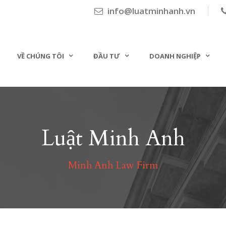
info@luatminhanh.vn
VỀ CHÚNG TÔI
ĐẦU TƯ
DOANH NGHIỆP
Luật Minh Anh
Minh Anh Law Firm