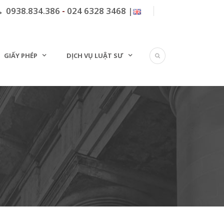
0938.834.386
-
024 6328 3468
|
GIẤY PHÉP
DỊCH VỤ LUẬT SƯ