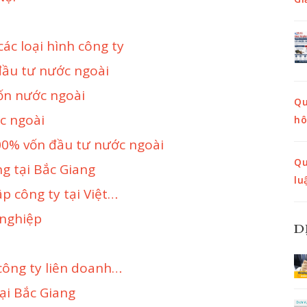
ác loại hình công ty
đầu tư nước ngoài
ốn nước ngoài
Qu
c ngoài
hô
00% vốn đầu tư nước ngoài
Qu
g tại Bắc Giang
lu
p công ty tại Việt…
 nghiệp
D
công ty liên doanh…
ại Bắc Giang