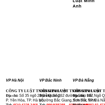
Luật Minh
Anh
VP Hà Nội
VP Bắc Ninh
VP Đà Nẵng
CÔNG TY LUẬT TNHH MINH ANH
CÔNG TY LUẬT TNHH MINH ANH
CÔNG TY LUẬT 
Địa chỉ:
Số 35 ngõ 23 Đỗ Quang,
Địa chỉ
: Số 262 đường Giáp Hải,
Địa chỉ
: 187 Ngô 
P. Yên Hòa, TP. Hà Nội
phường Bắc Giang, tỉnh Bắc Ninh
Sơn Trà, TP. Đà N
Tel:
(024) 6328.3468
Tel:
0904688288 – 0393251399
Hotline:
0903 03 45