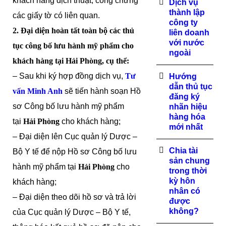
khách hàng dịch thuật, công chứng
Dịch vụ
thành lập
các giấy tờ có liên quan.
công ty
2. Đại diện hoàn tất toàn bộ các thủ
liên doanh
với nước
tục
công bố lưu hành mỹ phẩm
cho
ngoài
khách hàng tại
Hải Phòng
, cụ thể:
– Sau khi ký hợp đồng dịch vụ,
Tư
Hướng
dẫn thủ tục
vấn Minh Anh
sẽ tiến hành soạn Hồ
đăng ký
sơ Công bố lưu hành mỹ phẩm
nhãn hiệu
hàng hóa
tại
Hải Phòng
cho khách hàng;
mới nhất
– Đại diện lên Cục quản lý Dược –
Chia tài
Bộ Y tế để nộp Hồ sơ Công bố lưu
sản chung
hành mỹ phẩm tại
Hải Phòng
cho
trong thời
kỳ hôn
khách hàng;
nhân có
– Đại diện theo dõi hồ sơ và trả lời
được
không?
của Cục quản lý Dược – Bộ Y tế,