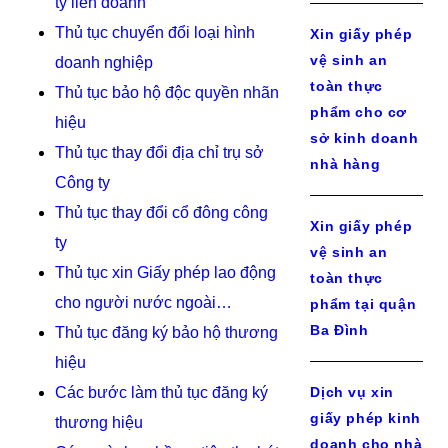
ty liên doanh
Thủ tục chuyển đổi loại hình
Xin giấy phép
vệ sinh an
doanh nghiệp
toàn thực
Thủ tục bảo hộ độc quyền nhãn
phẩm cho cơ
hiệu
sở kinh doanh
Thủ tục thay đổi địa chỉ trụ sở
nhà hàng
Công ty
Thủ tục thay đổi cổ đông công
Xin giấy phép
ty
vệ sinh an
Thủ tục xin Giấy phép lao động
toàn thực
cho người nước ngoài…
phẩm tại quận
Ba Đình
Thủ tục đăng ký bảo hộ thương
hiệu
Các bước làm thủ tục đăng ký
Dịch vụ xin
giấy phép kinh
thương hiệu
doanh cho nhà