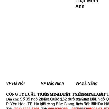
Luật Minh
Anh
VP Hà Nội
VP Bắc Ninh
VP Đà Nẵng
CÔNG TY LUẬT TNHH MINH ANH
CÔNG TY LUẬT TNHH MINH ANH
CÔNG TY LUẬT 
Địa chỉ:
Số 35 ngõ 23 Đỗ Quang,
Địa chỉ
: Số 262 đường Giáp Hải,
Địa chỉ
: 187 Ngô 
P. Yên Hòa, TP. Hà Nội
phường Bắc Giang, tỉnh Bắc Ninh
Sơn Trà, TP. Đà N
Tel:
(024) 6328.3468
Tel:
0904688288 – 0393251399
Hotline:
0903 03 45