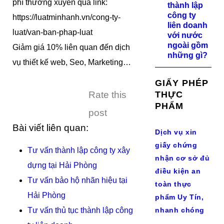
phí thường xuyên qua link:
thành lập
công ty
https://luatminhanh.vn/cong-ty-
liên doanh
luat/van-ban-phap-luat
với nước
ngoài gồm
Giảm giá 10% liên quan đến dịch
những gì?
vụ thiết kế web, Seo, Marketing…
GIẤY PHÉP
Rate this
THỰC
PHẨM
post
Bài viết liên quan:
Dịch vụ xin
giấy chứng
Tư vấn thành lập công ty xây
nhận cơ sở đủ
dựng tại Hải Phòng
điều kiện an
Tư vấn bảo hộ nhãn hiệu tại
toàn thực
Hải Phòng
phẩm Uy Tín,
Tư vấn thủ tục thành lập công
nhanh chóng