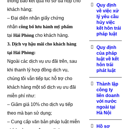
thông báo kết quả hồ sơ đã nộp cho
Quy định
khách hàng;
về việc xử
lý yêu cầu
– Đại diện nhận giấy chứng
hủy việc
nhận
công bố lưu hành mỹ phẩm
kết hôn trái
pháp luật
tại
Hải Phòng
cho khách hàng.
3. Dịch vụ hậu mãi cho khách hàng
Quy định
tại
Hải Phòng
:
của pháp
luật về kết
Ngoài các dịch vụ ưu đãi trên, sau
hôn trái
khi thanh lý hợp đồng dịch vụ,
phát luật
chúng tôi vẫn tiếp tục hỗ trợ cho
Thành lập
khách hàng một số dịch vụ ưu đãi
công ty
liên doanh
miễn phí như:
với nước
– Giảm giá 10% cho dịch vụ tiếp
ngoài tại
Hà Nội
theo mà bạn sử dụng;
– Cung cấp văn bản pháp luật miễn
Hồ sơ