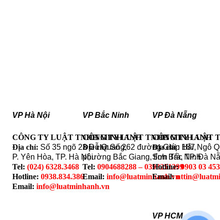
VP Hà Nội
VP Bắc Ninh
VP Đà Nẵng
CÔNG TY LUẬT TNHH MINH ANH
CÔNG TY LUẬT TNHH MINH ANH
CÔNG TY LUẬT 
Địa chỉ:
Số 35 ngõ 23 Đỗ Quang,
Địa chỉ
: Số 262 đường Giáp Hải,
Địa chỉ
: 187 Ngô 
P. Yên Hòa, TP. Hà Nội
phường Bắc Giang, tỉnh Bắc Ninh
Sơn Trà, TP. Đà N
Tel:
(024) 6328.3468
Tel:
0904688288 – 0393251399
Hotline:
0903 03 45
Hotline:
0938.834.386
Email:
info@luatminhanh.vn
Email:
nttin@luatm
Email:
info@luatminhanh.vn
VP HCM