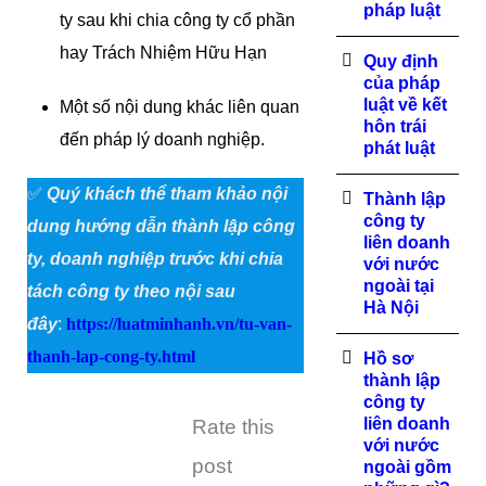
pháp luật
ty sau khi chia công ty cổ phần
hay Trách Nhiệm Hữu Hạn
Quy định
của pháp
luật về kết
Một số nội dung khác liên quan
hôn trái
đến pháp lý doanh nghiệp.
phát luật
✅
Quý khách thể tham khảo nội
Thành lập
công ty
dung hướng dẫn thành lập công
liên doanh
ty, doanh nghiệp trước khi chia
với nước
ngoài tại
tách công ty theo nội sau
Hà Nội
đây
:
https://luatminhanh.vn/tu-van-
thanh-lap-cong-ty.html
Hồ sơ
thành lập
công ty
liên doanh
Rate this
với nước
post
ngoài gồm