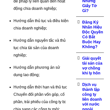
Những
đề pháp lý liên quan đến hoạt
Giấy Tờ
động chia doanh nghiệp;
Gì?
Hướng dẫn thủ tục và điều kiện
Đăng Ký
Nhãn Hiệu
chia doanh nghiệp;
Độc Quyền
Có Bắt
Hướng dẫn nguyên tắc và thủ
Buộc Hay
Không?
tục chia tài sản của doanh
nghiệp;
Giải quyết
tài sản của
Hướng dẫn phương án sử
vợ chồng
khi ly hôn
dụng lao động;
Dịch vụ
Hướng dẫn thời hạn và thủ tục
thành lập
Chuyển đổi phần vốn góp, cổ
công ty
liên doanh
phần, trái phiếu của công ty bị
với nước
chia sang các công ty mới;
ngoài