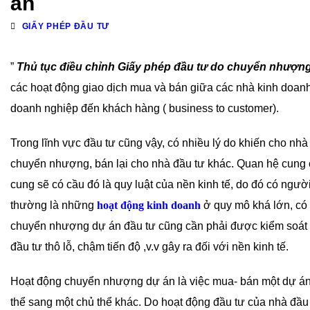
án
GIẤY PHÉP ĐẦU TƯ
”
Thủ tục điều chỉnh Giấy phép đầu tư do chuyển nhượn
các hoạt động giao dịch mua và bán giữa các nhà kinh doanh
doanh nghiệp đến khách hàng ( business to customer).
Trong lĩnh vực đầu tư cũng vậy, có nhiều lý do khiến cho nh
chuyển nhượng, bán lại cho nhà đầu tư khác. Quan hệ cung cầ
cung sẽ có cầu đó là quy luật của nền kinh tế, do đó có ngườ
thường là những
hoạt động kinh doanh
ở quy mô khá lớn, có 
chuyển nhượng dự án đầu tư cũng cần phải được kiểm soát m
đầu tư thô lỗ, chậm tiến độ ,v.v gây ra đối với nền kinh tế.
Hoạt động chuyển nhượng dự án là việc mua- bán một dự án
thể sang một chủ thể khác. Do hoạt động đầu tư của nhà đầu