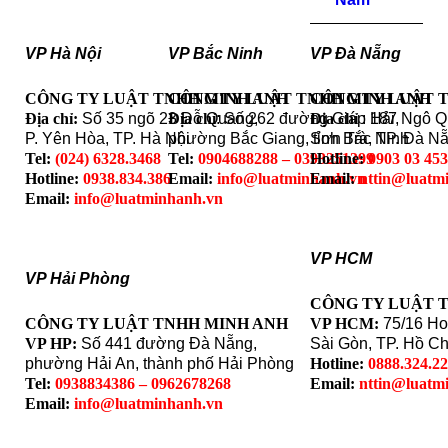
VP Hà Nội
VP Bắc Ninh
VP Đà Nẵng
CÔNG TY LUẬT TNHH MINH ANH
CÔNG TY LUẬT TNHH MINH ANH
CÔNG TY LUẬT 
Địa chỉ:
Số 35 ngõ 23 Đỗ Quang,
Địa chỉ
: Số 262 đường Giáp Hải,
Địa chỉ
: 187 Ngô 
P. Yên Hòa, TP. Hà Nội
phường Bắc Giang, tỉnh Bắc Ninh
Sơn Trà, TP. Đà N
Tel:
(024) 6328.3468
Tel:
0904688288 – 0393251399
Hotline:
0903 03 45
Hotline:
0938.834.386
Email:
info@luatminhanh.vn
Email:
nttin@luatm
Email:
info@luatminhanh.vn
VP HCM
VP Hải Phòng
CÔNG TY LUẬT 
CÔNG TY LUẬT TNHH MINH ANH
VP HCM:
75/16 Ho
VP HP:
Số 441 đường Đà Nẵng,
Sài Gòn, TP. Hồ Ch
phường Hải An, thành phố Hải Phòng
Hotline:
0888.324.2
Tel:
0938834386 – 0962678268
Email:
nttin@luatm
Email:
info@luatminhanh.vn