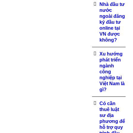
Nhà đầu tư
nước
ngoài đăng
ký đầu tư
online tại
VN được
không?
Xu hướng
phát triển
ngành
công
nghiệp tại
Việt Nam là
gì?
Có cần
thuê luật
sư địa
phương để
hỗ trợ quy