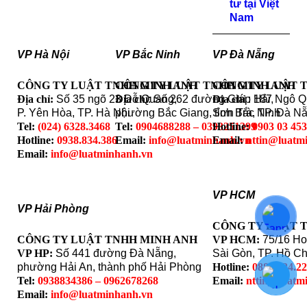
tư tại Việt
Nam
VP Hà Nội
VP Bắc Ninh
VP Đà Nẵng
CÔNG TY LUẬT TNHH MINH ANH
CÔNG TY LUẬT TNHH MINH ANH
CÔNG TY LUẬT 
Địa chỉ:
Số 35 ngõ 23 Đỗ Quang,
Địa chỉ
: Số 262 đường Giáp Hải,
Địa chỉ
: 187 Ngô 
P. Yên Hòa, TP. Hà Nội
phường Bắc Giang, tỉnh Bắc Ninh
Sơn Trà, TP. Đà N
Tel:
(024) 6328.3468
Tel:
0904688288 – 0393251399
Hotline:
0903 03 45
Hotline:
0938.834.386
Email:
info@luatminhanh.vn
Email:
nttin@luatm
Email:
info@luatminhanh.vn
VP HCM
VP Hải Phòng
CÔNG TY LUẬT 
CÔNG TY LUẬT TNHH MINH ANH
VP HCM:
75/16 Ho
VP HP:
Số 441 đường Đà Nẵng,
Sài Gòn, TP. Hồ Ch
phường Hải An, thành phố Hải Phòng
Hotline:
0888.324.2
Tel:
0938834386 – 0962678268
Email:
nttin@luatm
Email:
info@luatminhanh.vn