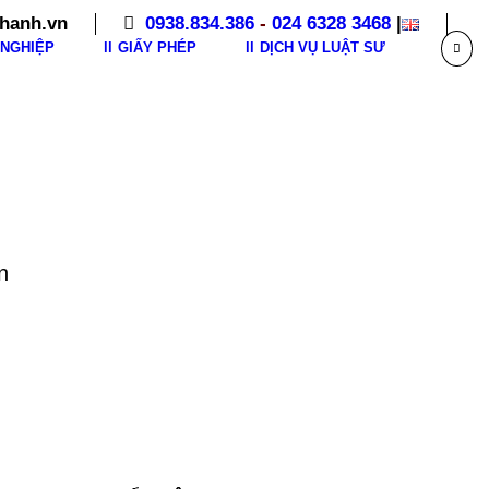
hanh.vn
0938.834.386
-
024 6328 3468
|
NGHIỆP
GIẤY PHÉP
DỊCH VỤ LUẬT SƯ
n