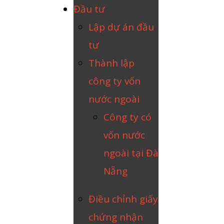
Đầu tư
Lập dự án đầu
tư
Thành lập
công ty vốn
nước ngoài
Công ty có
vốn nước
ngoài tại Đà
Nẵng
Điều chỉnh giấy
chứng nhận