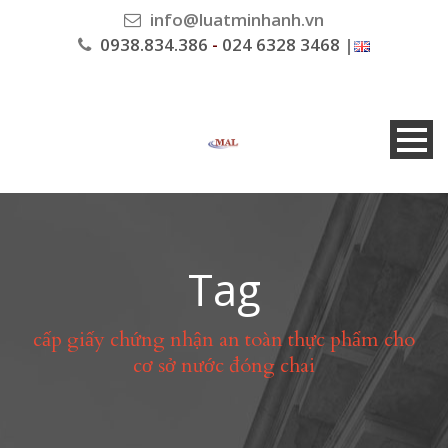
info@luatminhanh.vn
0938.834.386
-
024 6328 3468
|
Tag
cấp giấy chứng nhận an toàn thực phẩm cho
cơ sở nước đóng chai