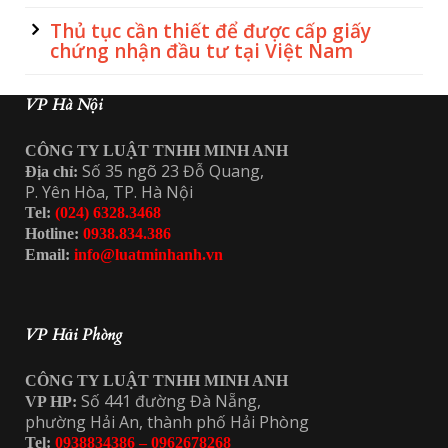
Thủ tục cần thiết để được cấp giấy
chứng nhận đầu tư tại Việt Nam
VP Hà Nội
CÔNG TY LUẬT TNHH MINH ANH
Số 35 ngõ 23 Đỗ Quang,
Địa chỉ:
P. Yên Hòa, TP. Hà Nội
Tel:
(024) 6328.3468
Hotline:
0938.834.386
Email:
info@luatminhanh.vn
VP Hải Phòng
CÔNG TY LUẬT TNHH MINH ANH
Số 441 đường Đà Nẵng,
VP HP:
phường Hải An, thành phố Hải Phòng
Tel:
0938834386 – 0962678268