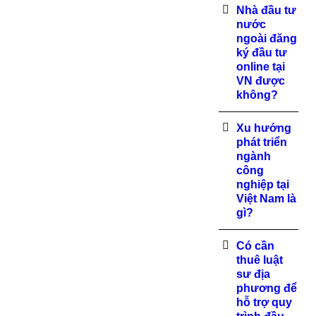
Nhà đầu tư
nước
ngoài đăng
ký đầu tư
online tại
VN được
không?
Xu hướng
phát triển
ngành
công
nghiệp tại
Việt Nam là
gì?
Có cần
thuê luật
sư địa
phương để
hỗ trợ quy