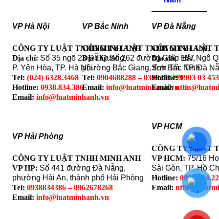
VP Hà Nội
VP Bắc Ninh
VP Đà Nẵng
CÔNG TY LUẬT TNHH MINH ANH
CÔNG TY LUẬT TNHH MINH ANH
CÔNG TY LUẬT 
Địa chỉ:
Số 35 ngõ 23 Đỗ Quang,
Địa chỉ
: Số 262 đường Giáp Hải,
Địa chỉ
: 187 Ngô 
P. Yên Hòa, TP. Hà Nội
phường Bắc Giang, tỉnh Bắc Ninh
Sơn Trà, TP. Đà N
Tel:
(024) 6328.3468
Tel:
0904688288 – 0393251399
Hotline:
0903 03 45
Hotline:
0938.834.386
Email:
info@luatminhanh.vn
Email:
nttin@luatm
Email:
info@luatminhanh.vn
VP HCM
VP Hải Phòng
CÔNG TY LUẬT 
CÔNG TY LUẬT TNHH MINH ANH
VP HCM:
75/16 Ho
VP HP:
Số 441 đường Đà Nẵng,
Sài Gòn, TP. Hồ Ch
phường Hải An, thành phố Hải Phòng
Hotline:
0888.324.2
Tel:
0938834386 – 0962678268
Email:
nttin@luatm
Email:
info@luatminhanh.vn