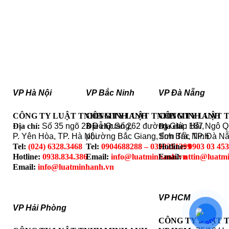
VP Hà Nội
VP Bắc Ninh
VP Đà Nẵng
CÔNG TY LUẬT TNHH MINH ANH
CÔNG TY LUẬT TNHH MINH ANH
CÔNG TY LUẬT 
Địa chỉ:
Số 35 ngõ 23 Đỗ Quang,
Địa chỉ
: Số 262 đường Giáp Hải,
Địa chỉ
: 187 Ngô 
P. Yên Hòa, TP. Hà Nội
phường Bắc Giang, tỉnh Bắc Ninh
Sơn Trà, TP. Đà N
Tel:
(024) 6328.3468
Tel:
0904688288 – 0393251399
Hotline:
0903 03 45
Hotline:
0938.834.386
Email:
info@luatminhanh.vn
Email:
nttin@luatm
Email:
info@luatminhanh.vn
VP HCM
VP Hải Phòng
CÔNG TY LUẬT 