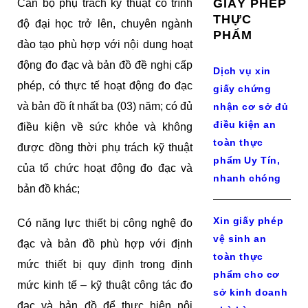
GIẤY PHÉP
Cán bộ phụ trách kỹ thuật có trình
THỰC
độ đại học trở lên, chuyên ngành
PHẨM
đào tạo phù hợp với nội dung hoạt
động đo đạc và bản đồ đề nghị cấp
Dịch vụ xin
phép, có thực tế hoạt động đo đạc
giấy chứng
và bản đồ ít nhất ba (03) năm; có đủ
nhận cơ sở đủ
điều kiện an
điều kiện về sức khỏe và không
toàn thực
được đồng thời phụ trách kỹ thuật
phẩm Uy Tín,
của tổ chức hoạt động đo đạc và
nhanh chóng
bản đồ khác;
Xin giấy phép
Có năng lực thiết bị công nghệ đo
vệ sinh an
đạc và bản đồ phù hợp với định
toàn thực
mức thiết bị quy định trong định
phẩm cho cơ
mức kinh tế – kỹ thuật công tác đo
sở kinh doanh
đạc và bản đồ để thực hiện nội